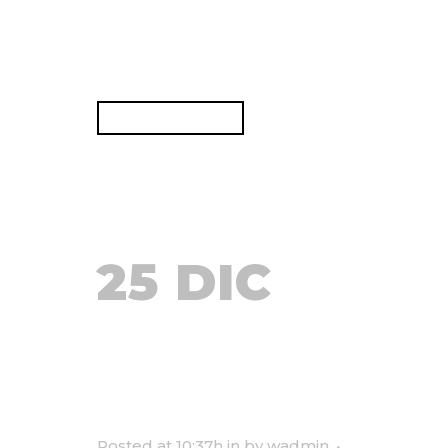
eloquentiam. Te usu minim
aeque atomorum. Mel id natum
urbanitas. Quo lorem...
READ MORE
25 DIC
ESSENTIAL
FILMS
Posted at 10:37h
in
by
wadmin