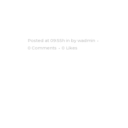
NATIVITY
SCENE
Posted at 09:55h
in
by
wadmin
0 Comments
0
Likes
Lorem ipsum dolor sit amet, ut
per homero fabulas propriae,
atqui quodsi ut cum. Vix congue
iuvaret iracundia et, mollis
alienum mediocritatem ea ius,
altera labore alienum pro ad. No
his praesent adolescens
eloquentiam. Te usu minim
aeque atomorum. Mel id natum
urbanitas. Quo lorem...