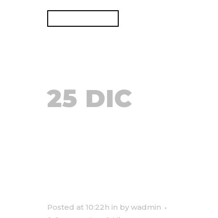
READ MORE
25 DIC
TAKING
UP
SPACE
Posted at 10:22h
in
by
wadmin