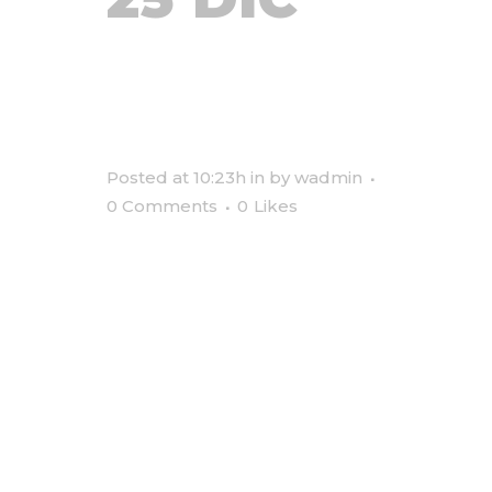
TURBULENT
DECADE
Posted at 10:23h
in
by
wadmin
0 Comments
0
Likes
Lorem ipsum dolor sit amet, ut
per homero fabulas propriae,
atqui quodsi ut cum. Vix congue
iuvaret iracundia et, mollis
alienum mediocritatem ea ius,
altera labore alienum pro ad. No
his praesent adolescens
eloquentiam. Te usu minim
aeque atomorum. Mel id natum
urbanitas. Quo lorem...