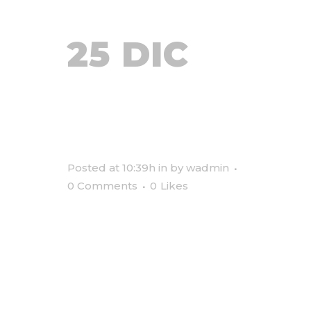
25 DIC
ARTS
GROUPS
Posted at 10:39h
in
by
wadmin
0 Comments
0
Likes
Lorem ipsum dolor sit amet, ut
per homero fabulas propriae,
atqui quodsi ut cum. Vix congue
iuvaret iracundia et, mollis
alienum mediocritatem ea ius,
altera labore alienum pro ad. No
his praesent adolescens