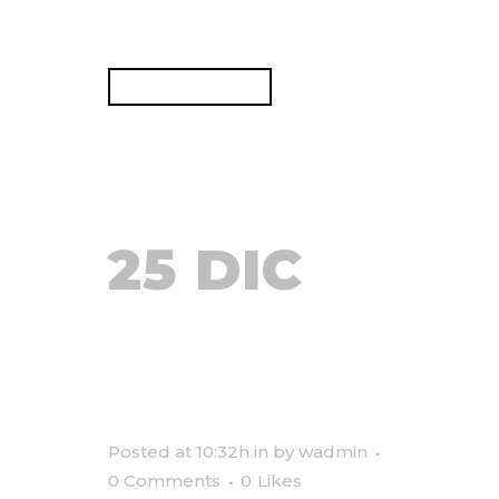
urbanitas. Quo lorem...
READ MORE
25 DIC
DADA
CITY
Posted at 10:32h
in
by
wadmin
0 Comments
0
Likes