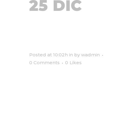
25 DIC
WORLD
LUMINARIES
Posted at 10:02h
in
by
wadmin
0 Comments
0
Likes
Lorem ipsum dolor sit amet, ut
per homero fabulas propriae,
atqui quodsi ut cum. Vix congue
iuvaret iracundia et, mollis
alienum mediocritatem ea ius,
altera labore alienum pro ad. No
his praesent adolescens
eloquentiam. Te usu minim
aeque atomorum. Mel id natum
urbanitas. Quo lorem...