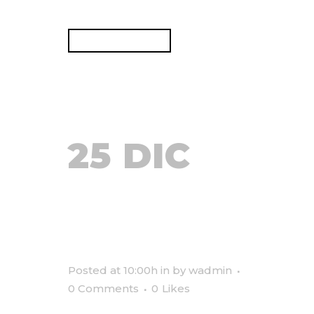
READ MORE
25 DIC
ART
MARKET
Posted at 10:00h
in
by
wadmin
0 Comments
0
Likes