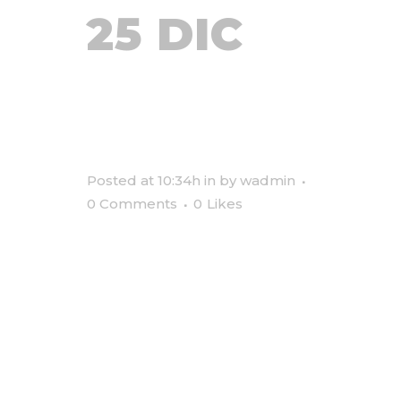
25 DIC
EUROPEAN
MOVEMENT
Posted at 10:34h
in
by
wadmin
0 Comments
0
Likes
Lorem ipsum dolor sit amet, ut
per homero fabulas propriae,
atqui quodsi ut cum. Vix congue
iuvaret iracundia et, mollis
alienum mediocritatem ea ius,
altera labore alienum pro ad. No
his praesent adolescens
eloquentiam. Te usu minim
aeque atomorum. Mel id natum