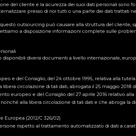
zione del cliente e la sicurezza dei suoi dati personali sono 
rnalizzare presso di noi tutti o una parte dei dati trattati nel
 questo outsourcing può causare alla struttura del cliente, 
ttiamo a disposizione informazioni complete sulle problemat
rsonali
o disponibili diversi documenti a livello internazionale, euro
eo e del Consiglio, del 24 ottobre 1995, relativa alla tutela
a libera circolazione di tali dati, abrogata il 25 maggio 20
o europeo e del Consiglio del 27 aprile 2016 relativo alla
, nonché alla libera circolazione di tali dati e che abroga l
one Europea (2012/C 326/02)
rsone rispetto al trattamento automatizzato di dati a cara